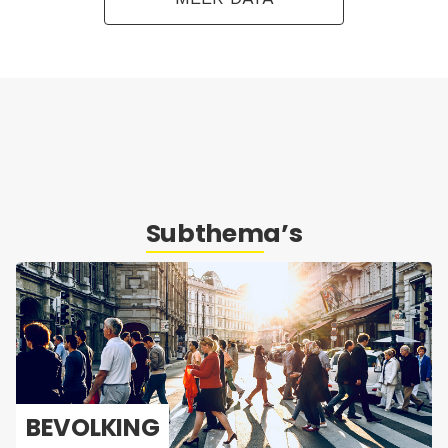
Subthema’s
BE­VOL­KING