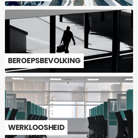
BE­ROEPS­BE­VOL­KING
WERK­LOOS­HEID