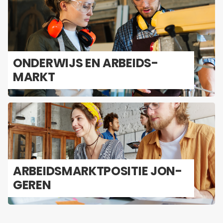
ON­DER­WIJS EN AR­BEIDS­
MARKT
AR­BEIDS­MARKT­PO­SI­TIE JON­
GE­REN