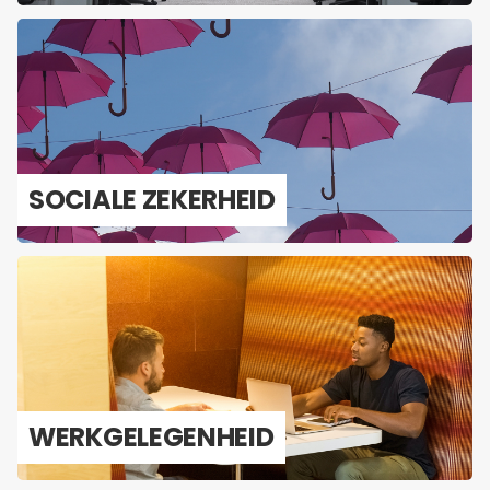
SO­CI­A­LE ZE­KER­HEID
WERK­GE­LE­GEN­HEID