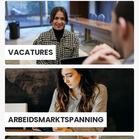
VA­CA­TU­RES
AR­BEIDS­MARKT­SPAN­NING