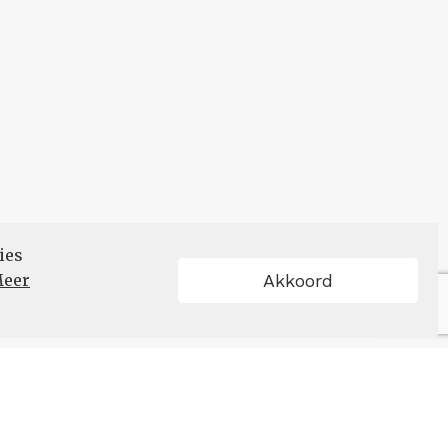
ies
eer
Akkoord