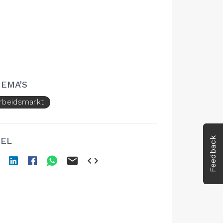
EMA'S
rbeidsmarkt
EL
Feedback