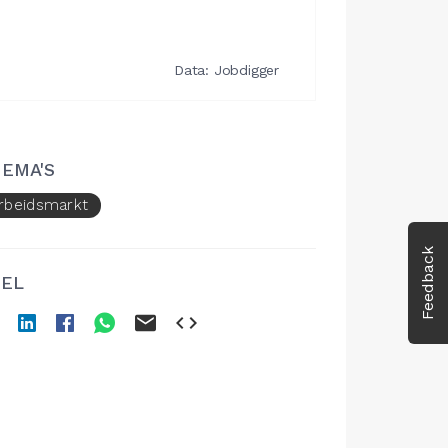
EMA'S
rbeidsmarkt
Feedback
EL