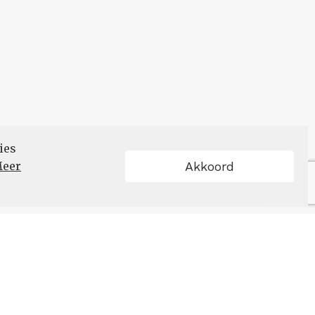
ies
eer
Akkoord